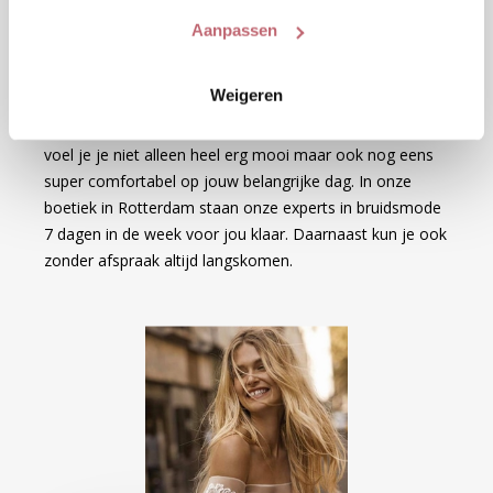
over welke materialen je graag verwerkt wil hebben in
Aanpassen
jouw jurk en welke pasvorm goed bij jouw lichaam past.
Bij ons in de winkel doen we er alles aan om je er zo
Weigeren
mooi mogelijk uit te laten zien. Ons eigen atelier zal de
jurk ook nog eens perfect voor jou op maat maken. Zo
voel je je
niet alleen heel erg mooi maar ook nog eens
super comfortabel op jouw belangrijke dag. In onze
boetiek in Rotterdam staan onze experts in bruidsmode
7 dagen in de week voor jou klaar. Daarnaast kun je ook
zonder afspraak altijd langskomen.