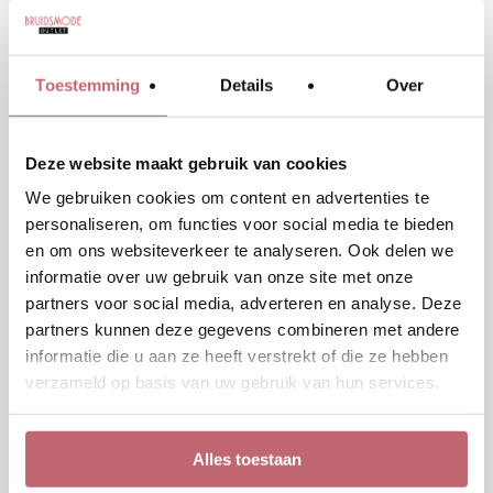
Rood is niet alleen een gewaagde en temperamentvolle
kleur, het is natuurlijk ook nog eens de kleur van de
Toestemming
Details
Over
liefde. Juist daarom is een rode trouwjurk zo ontzettend
geschikt voor de prachtige dag waarop je jouw geliefde
het jawoord geeft. Met een jurk in deze kleur zorg je
Deze website maakt gebruik van cookies
ongetwijfeld voor een wow-effect. De experts in onze
We gebruiken cookies om content en advertenties te
winkel kijken graag met je mee of rood helemaal jouw
personaliseren, om functies voor social media te bieden
kleur is en geven je een op maat gemaakt advies.
en om ons websiteverkeer te analyseren. Ook delen we
Close
Close
informatie over uw gebruik van onze site met onze
partners voor social media, adverteren en analyse. Deze
partners kunnen deze gegevens combineren met andere
informatie die u aan ze heeft verstrekt of die ze hebben
DE ZOEKTOCHT NAAR DE PERFECTE RODE
verzameld op basis van uw gebruik van hun services.
TROUWJURK
Wanneer je op zoek bent naar een trouwjurk in het rood
Alles toestaan
is de kleur niet het enige wat van belang is. Het is
natuurlijk ook heel belangrijk om goed na te denken