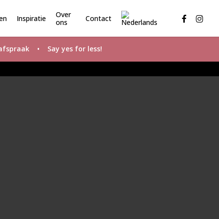
Menu
Over
facebook
instagr
en
Inspiratie
Contact
ons
fspraak • Say yes for less!