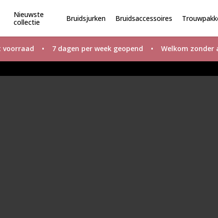
Nieuwste
Bruidsjurken
Bruidsaccessoires
Trouwpakk
collectie
uit voorraad • 7 dagen per week geopend • Welkom zonder a