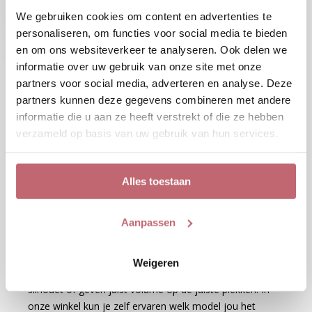
We gebruiken cookies om content en advertenties te
DE KRACHT VAN DETAILS
personaliseren, om functies voor social media te bieden
Kleine elementen maken een groot verschil.
en om ons websiteverkeer te analyseren. Ook delen we
Bruidsjurken met kant en glans, handmatig
Close
Close
informatie over uw gebruik van onze site met onze
aangebrachte kralen of een subtiele glinsterende
partners voor social media, adverteren en analyse. Deze
onderlaag zorgen voor een rijk gevoel. Voeg daar een
partners kunnen deze gegevens combineren met andere
lange sluier of een opvallende rug aan toe en je hebt
informatie die u aan ze heeft verstrekt of die ze hebben
een jurk waar iedereen even stil van wordt. Je vindt bij
verzameld op basis van uw gebruik van hun services.
ons geen standaardjurken, maar unieke modellen die
echt iets uitstralen.
Alles toestaan
VOOR ELK LICHAAM EEN VORSTELIJKE PASVORM
Aanpassen
Of je nu petite bent, curvy of lang en slank: er is altijd
een koninklijke jurk die bij jouw figuur past. Sommige
Weigeren
modellen accentueren de taille, andere verlengen het
silhouet of geven juist volume op de juiste plekken. In
onze winkel kun je zelf ervaren welk model jou het