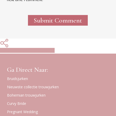
Share
Share
Share
Share
Pin
Ga Direct Naar:
Bruidsjurken
Nieuwste collectie trouwjurken
Bohemian trouwjurken
Curvy Bride
Pregnant Wedding