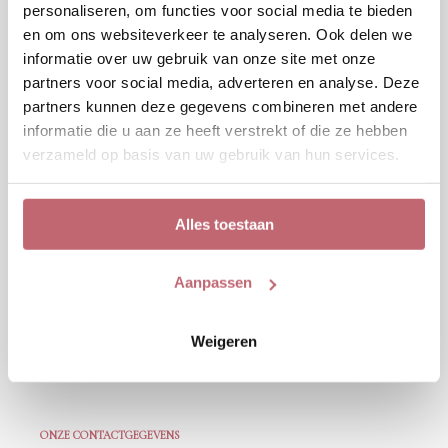
personaliseren, om functies voor social media te bieden
en om ons websiteverkeer te analyseren. Ook delen we
We zetten de grootste voordelen van een bruidsjurk bij
informatie over uw gebruik van onze site met onze
ons kopen nog eens op een rij:
partners voor social media, adverteren en analyse. Deze
partners kunnen deze gegevens combineren met andere
Een mooie jurk voor een lagere prijs
informatie die u aan ze heeft verstrekt of die ze hebben
Geen levertijden, waardoor je jouw jurk gelijk
verzameld op basis van uw gebruik van hun services.
meeneemt naar huis
Shoppen zonder afspraak
Zelf jurken uitkiezen in de winkel
Alles toestaan
Jouw jurk tot 8 weken van tevoren laten vermaken
Een fijne winkel, waar je je thuis voelt
Aanpassen
VAKER VAN BRUIDSMODE OUTLET HOREN?
Weigeren
Volg ons dan op
Facebook
of lees onze
blogs
!
ONZE CONTACTGEGEVENS