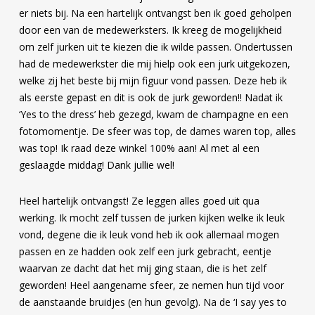
er niets bij. Na een hartelijk ontvangst ben ik goed geholpen
door een van de medewerksters. Ik kreeg de mogelijkheid
om zelf jurken uit te kiezen die ik wilde passen. Ondertussen
had de medewerkster die mij hielp ook een jurk uitgekozen,
welke zij het beste bij mijn figuur vond passen. Deze heb ik
als eerste gepast en dit is ook de jurk geworden!! Nadat ik
‘Yes to the dress’ heb gezegd, kwam de champagne en een
fotomomentje. De sfeer was top, de dames waren top, alles
was top! Ik raad deze winkel 100% aan! Al met al een
geslaagde middag! Dank jullie wel!
Heel hartelijk ontvangst! Ze leggen alles goed uit qua
werking. Ik mocht zelf tussen de jurken kijken welke ik leuk
vond, degene die ik leuk vond heb ik ook allemaal mogen
passen en ze hadden ook zelf een jurk gebracht, eentje
waarvan ze dacht dat het mij ging staan, die is het zelf
geworden! Heel aangename sfeer, ze nemen hun tijd voor
de aanstaande bruidjes (en hun gevolg). Na de ‘I say yes to