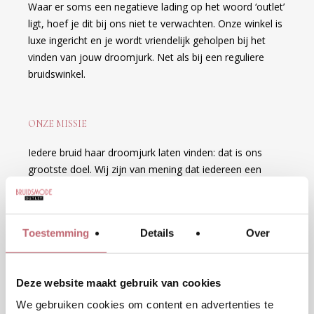
Waar er soms een negatieve lading op het woord ‘outlet’
ligt, hoef je dit bij ons niet te verwachten. Onze winkel is
luxe ingericht en je wordt vriendelijk geholpen bij het
vinden van jouw droomjurk. Net als bij een reguliere
bruidswinkel.
ONZE MISSIE
Iedere bruid haar droomjurk laten vinden: dat is ons
grootste doel. Wij zijn van mening dat iedereen een
mooie jurk met een fijne prijs verdient. Wij oordelen niet
en vinden iedere bruid mooi zoals ze is. Beauty comes in
all shapes and sizes!
Toestemming
Details
Over
Deze website maakt gebruik van cookies
We gebruiken cookies om content en advertenties te
JOUW VOORDELEN OP EEN RIJ