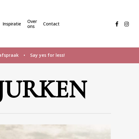
Menu
Over
facebook
instagr
Inspiratie
Contact
ons
fspraak • Say yes for less!
JURKEN